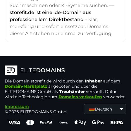
Suchmaschinen oder KI-Systeme suchen. —
storefit.de ist eine .de-Domain aus
professionellem Direktbestand
– klar,
merkfähig und sofort einsetzbar. Domains
dieser Art stehen nur einmal zur Verfügung.
Die Domain
storefit.de
wird durch den
Inhaber
auf dem
Domain-Marktplatz
angeboten und über die
ELITEDOMAINS GmbH als
Treuhänder
verkauft. Dafür
wird die Technologie zum
Domains verkaufen
verwendet.
Impressum
Deutsch
© 2026 ELITEDOMAINS GmbH