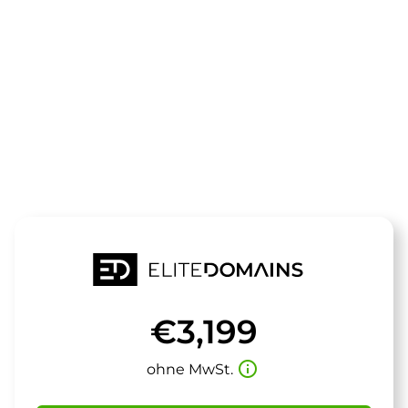
Die Domain
storefit.de
steht zum Verkauf
€3,199
info_outline
ohne MwSt.