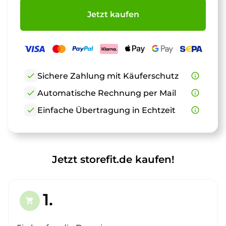
Jetzt kaufen
check
Sichere Zahlung mit Käuferschutz
info_outline
check
Automatische Rechnung per Mail
info_outline
check
Einfache Übertragung in Echtzeit
info_outline
Jetzt storefit.de kaufen!
1.
shopping_cart