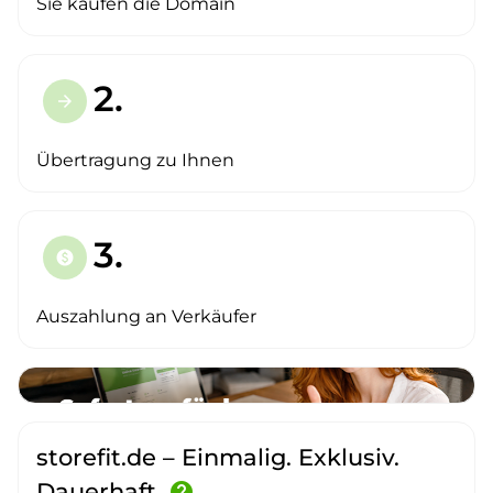
Sie kaufen die Domain
2.
arrow_forward
Übertragung zu Ihnen
3.
paid
Auszahlung an Verkäufer
storefit.de – Einmalig. Exklusiv.
Dauerhaft.
help